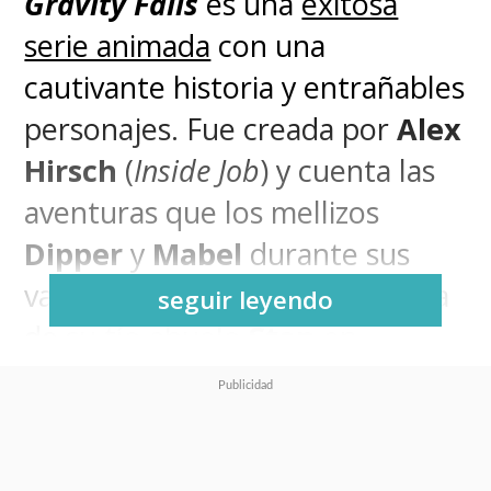
Gravity Falls
es una
exitosa
serie animada
con una
cautivante historia y entrañables
personajes. Fue creada por
Alex
Hirsch
(
Inside Job
) y cuenta las
aventuras que los mellizos
Dipper
y
Mabel
durante sus
vacaciones de verano en la casa
seguir leyendo
de su tío abuelo
Stan
en
Gravity Falls, Oregon
, un
misterioso pueblo lleno de
incidentes paranormales y