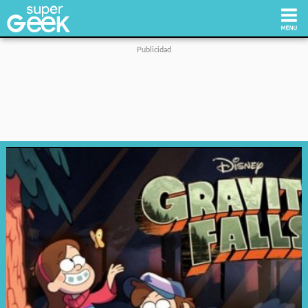
Inicio
Tecnología
Videojuegos
Reviews
Cultura Pop
Streaming
Síguenos: