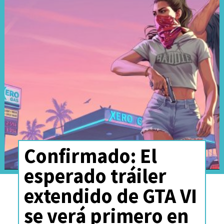
Confirmado: El
La serie,
basada en las propias
esperado tráiler
vacaciones de verano de
extendido de GTA VI
infancia de Hirsch junto a su
se verá primero en
melliza,
se transformó en un