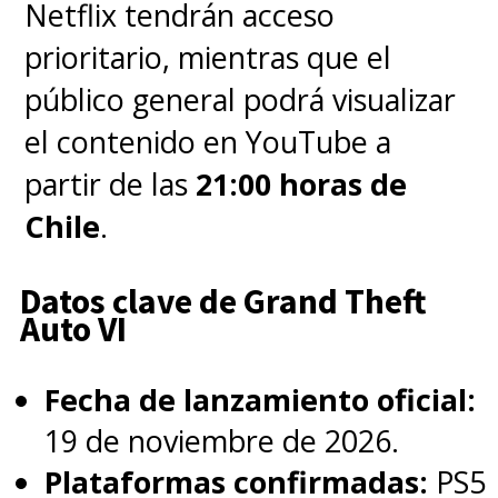
Netflix tendrán acceso
misma.
Luffy
(
Iñaki Godoy, una
prioritario, mientras que el
elección perfecta
) es un joven
público general podrá visualizar
lleno de optimismo, entusiasmo
el contenido en YouTube a
y alegría que se lanza a surcar
partir de las
21:00 horas de
los mares para
cumplir su
Chile
.
sueño de convertirse en el
Rey de los Piratas
. En su viaje
Datos clave de Grand Theft
Auto VI
no solo se encontrará con
enemigos y muchas voces que
Fecha de lanzamiento oficial:
tratan de destrozar sus
19 de noviembre de 2026.
ilusiones, sino que también
Plataformas confirmadas:
PS5