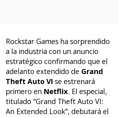
primero como
Miss
Wednesday
, mientras
que
Sendhil Ramamurthy
dará
vida a su padre,
Nefertari
Rockstar Games ha sorprendido
Cobra
, en esta nueva
a la industria con un anuncio
temporada, la cual también
estratégico confirmando que el
confirmó a
Katey Sagal
como
adelanto extendido de
Grand
la
doctora Kureha
y a
Mark
Theft Auto VI
se estrenará
Harelik
como el
Dr. Hiriluk
. Se
primero en
Netflix
. El especial,
suman
Joe
titulado “Grand Theft Auto VI:
Manganiello
como
Mr. 0
y
Lera
An Extended Look”, debutará el
Abova
como
Miss All Sunday
,