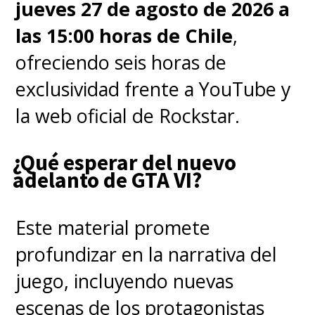
jueves 27 de agosto de 2026 a
personajes claves de Baroque
las 15:00 horas de Chile
,
Works, la organización criminal
ofreciendo seis horas de
que será clave en la Saga de
exclusividad frente a YouTube y
Alabasta.
la web oficial de Rockstar.
En
nuestra reseña
¿Qué esperar del nuevo
en
SuperGeek
destacamos
adelanto de GTA VI?
que
la serie live-action de
One
Piece
, con su primera
Este material promete
temporada, logró ser "una
profundizar en la narrativa del
digna adaptación de la obra
juego, incluyendo nuevas
de Oda al justificar su
escenas de los protagonistas