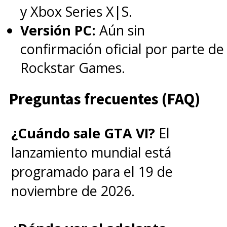
hallará compañeros que se le
y Xbox Series X|S.
unirán en una tripulación donde
Versión PC:
Aún sin
todos tienen una meta que
confirmación oficial por parte de
alcanzar.
El tesoro legendario
Rockstar Games.
que da título a la historia es
Preguntas frecuentes (FAQ)
solo una excusa para dar el
vamos a esta travesía
.
¿Cuándo sale GTA VI?
El
lanzamiento mundial está
Hoy pueden revivir la primera
programado para el 19 de
temporada del live-action y gran
noviembre de 2026.
parte de los episodios del anime
de
One Piece
en
Netflix
.