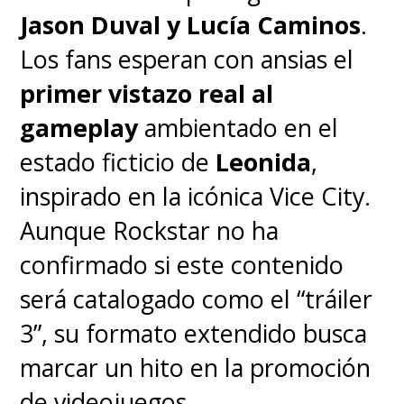
existencia
,
tomando un
Jason Duval y Lucía Caminos
.
camino propio que la aleja de
Los fans esperan con ansias el
ser un mero calco de lo ya
primer vistazo real al
visto tanto en el manga como
gameplay
ambientado en el
en el anime
. El gigante del
estado ficticio de
Leonida
,
streaming y
Tomorrow
inspirado en la icónica Vice City.
Studios
parecen haber tomado
Aunque Rockstar no ha
en cuenta todas las lecciones
confirmado si este contenido
aprendidas con
Cowboy Bebop
,
será catalogado como el “tráiler
entendiendo que
el espíritu de
3”, su formato extendido busca
la obra no puede perderse en
marcar un hito en la promoción
la transición a un nuevo
de videojuegos.