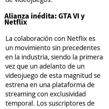
medio"
.
Alianza inédita: GTA VI y
Netflix
"
One Piece
, tal como la obra
original, respira aventura y
La colaboración con Netflix es
entrega esa sensación
un movimiento sin precedentes
ineludible que querer
en la industria, siendo la primera
lanzarnos a una travesía en la
vez que un adelanto de un
búsqueda de nuestros
videojuego de esta magnitud se
sueños"
, expusimos en nuestro
estrena en una plataforma de
texto.
streaming con exclusividad
temporal. Los suscriptores de
La base de la historia es la