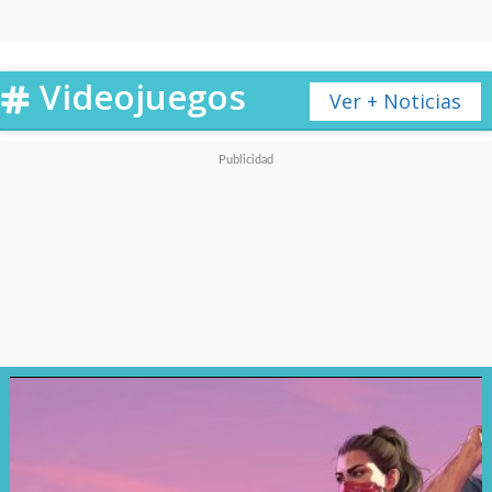
Videojuegos
Ver + Noticias
La serie ya confirmó una
tercera temporada
, la cual se
encuentra actualmente en
producción.
pic.twitter.com/ED2mXSqXrd
— ONE PIECE(ワンピース) Netflix (@onepiecenetflix)
September 17, 2025