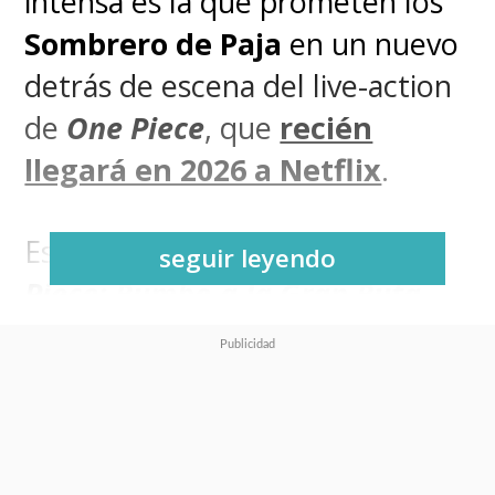
intensa es la que prometen los
Sombrero de Paja
en un nuevo
detrás de escena del live-action
de
One Piece
, que
recién
llegará en 2026 a Netflix
.
Este nuevo ciclo, titulado
One
seguir leyendo
Piece: Rumbo a la Gran Ruta
(One Piece Into the Grand Line)
,
tiene a Luffy (Iñaki Godoy), Zoro
(Mackenyu), Nami (Emily Rudd),
Usopp (Jacob Romero) y Sanji