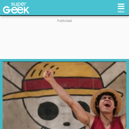
Inicio
Tecnología
Videojuegos
Reviews
Cultura Pop
Streaming
Síguenos: