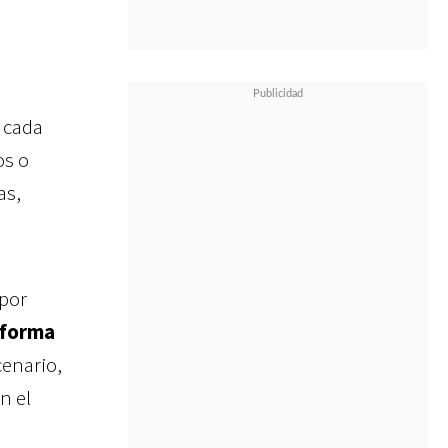
 cada
os o
as,
por
aforma
cenario,
n el