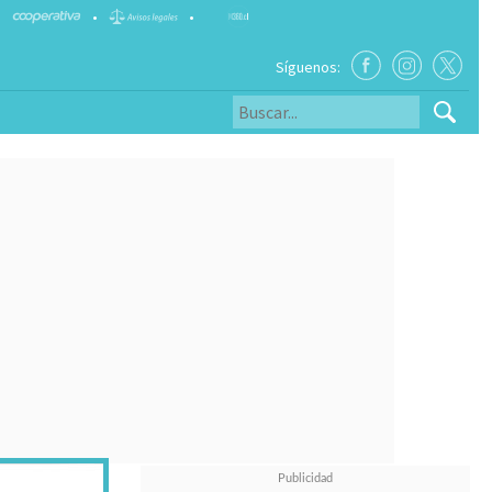
•
•
Síguenos: