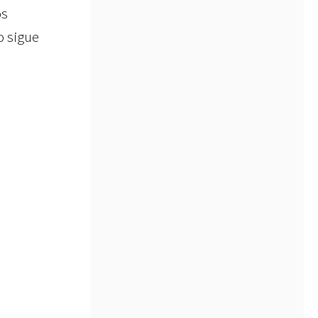
os
o sigue