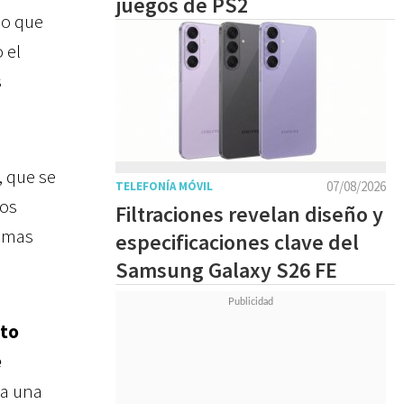
juegos de PS2
lo que
 el
s
, que se
07/08/2026
TELEFONÍA MÓVIL
los
Filtraciones revelan diseño y
nimas
especificaciones clave del
Samsung Galaxy S26 FE
nto
e
ja una