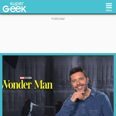
Inicio
Tecnología
Videojuegos
Reviews
Cultura Pop
Streaming
Síguenos: