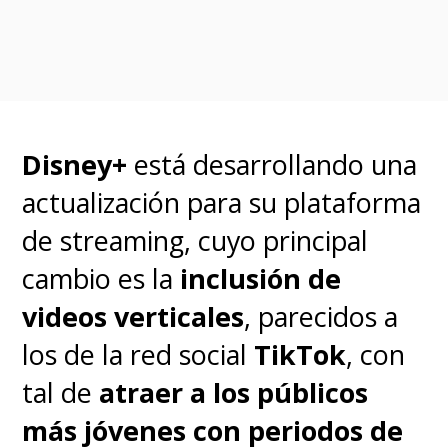
SuperGeek
.
Disney+
está desarrollando una
actualización para su plataforma
de streaming, cuyo principal
cambio es la
inclusión de
videos verticales
, parecidos a
"Esos horribles departamentos
los de la red social
TikTok
, con
que todos teníamos en West
tal de
atraer a los públicos
Hollywood, con sus persianas
más jóvenes con periodos de