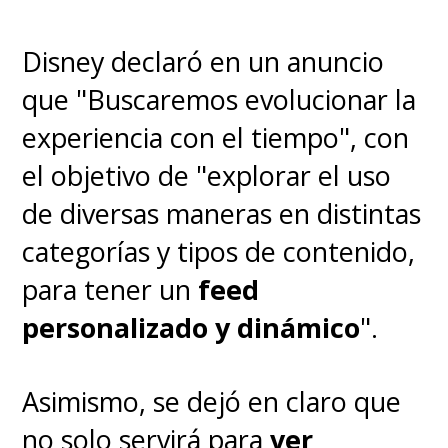
de Marvel Studios. Todos
comenzaron en alguna parte
.
Disney declaró en un anuncio
que "Buscaremos evolucionar la
Además, el
Hollywood
que
experiencia con el tiempo", con
vemos en pantalla es una ficción
el objetivo de "explorar el uso
con toques de realidad, pues
de diversas maneras en distintas
todo sigue desarrollándose en el
categorías y tipos de contenido,
MCU.
Y el desafío de recrearlo
para tener un
feed
no fue menor
.
personalizado y dinámico
".
"Uno de los retos que nos
Asimismo, se dejó en claro que
planteamos fue que el MCU
no solo servirá para
ver