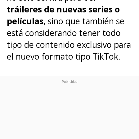
ha contratado a todos los que
tráileres de nuevas series o
han trabajado en Hollywood"
,
películas
, sino que también se
reconoció Guest entre risas, por
está considerando tener todo
lo tanto,
"el número de
tipo de contenido exclusivo para
referencias que podíamos
el nuevo formato tipo TikTok.
utilizar era limitado"
.
Sin embargo, una de las claves
fue utilizar series y actores
reales interpretándose a sí
mismos hasta cierto punto,
"porque creo que
ese tipo de