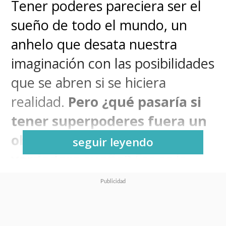
Tener poderes pareciera ser el
sueño de todo el mundo, un
anhelo que desata nuestra
imaginación con las posibilidades
que se abren si se hiciera
realidad.
Pero ¿qué pasaría si
tener superpoderes fuera un
obstáculo para alcanzar tu
seguir leyendo
verdadero sueño?
Esa es la
premisa de
Wonder Man
, la
nueva serie del
Universo
Cinematográfico de Marvel