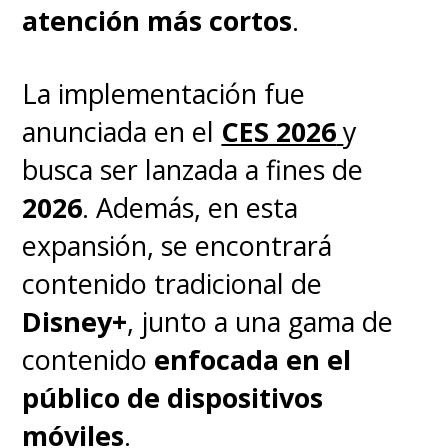
verticales y los malos lugares
atención más cortos
.
para estacionar, y fue realmente
catártico en muchos sentidos.
La implementación fue
Porque es realmente un
anunciada en el
CES 2026
y
nivelador:
todos empezamos
busca ser lanzada a fines de
desde cero, todos éramos
2026
. Además, en esta
forasteros cuando
expansión, se encontrará
comenzamos. Incluso si eres
contenido tradicional de
Kevin Feige o Lou (Louis
Disney+
, junto a una gama de
D'Esposito)", hizo ver,
contenido
enfocada en el
mencionando a dos de los
público de dispositivos
productores más poderosos
móviles
.