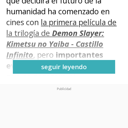
que decidirá el futuro de la
humanidad ha comenzado en
cines con
la primera película de
la trilogía de
Demon Slayer:
Kimetsu no Yaiba - Castillo
Infinito
, pero
importantes
eventos tuvieron lugar para
seguir leyendo
que se desatara el
enfrentamiento definitivo
contra Muzan Kibutsuji
.
Antes de continuar la historia en