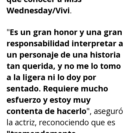
esperando
. La pausada
Wednesday/Vivi
.
conversación no es más que una
distracción para atrapar a
"
Es un gran honor y una gran
Muzan, con
Ubuyashiki, su
responsabilidad interpretar a
esposa y dos de sus hijas
un personaje de una historia
sacrificándose en la
tan querida, y no me lo tomo
destrucción de la mansión del
a la ligera ni lo doy por
comandante general. Ellos
sentado. Requiere mucho
eran la carnada, Muzan la
esfuerzo y estoy muy
presa
.
contenta de hacerlo
", aseguró
la actriz, reconociendo que es
Los Pilares y Tanjiro se movilizan