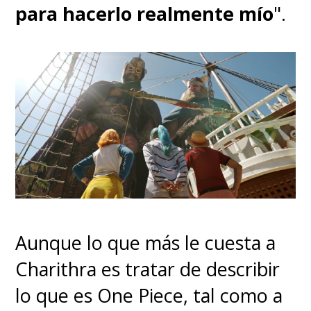
y Tanjiro.
Nakime logró dar
para hacerlo realmente mío
".
con la ubicación de todos los
cazadores de la compañía y
los captura al llevarlos hasta
la fortaleza dimensional
infinita de Muzan
.
Aunque lo que más le cuesta a
Charithra es tratar de describir
lo que es One Piece, tal como a