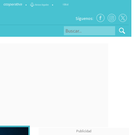
•
•
Síguenos: