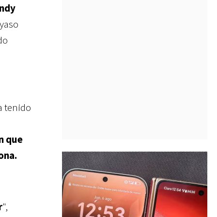
ndy
ayaso
do
s
a tenido
on que
ona.
r
",