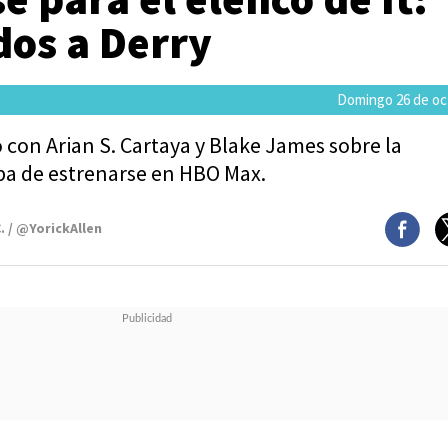
dos a Derry
Domingo 26 de oc
con Arian S. Cartaya y Blake James sobre la
ba de estrenarse en HBO Max.
. / @YorickAllen