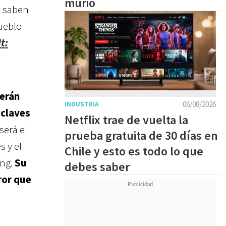
murió
o saben
pueblo
t:
serán
06/08/2026
INDUSTRIA
 claves
Netflix trae de vuelta la
será el
prueba gratuita de 30 días en
s y el
Chile y esto es todo lo que
ing.
Su
debes saber
ror que