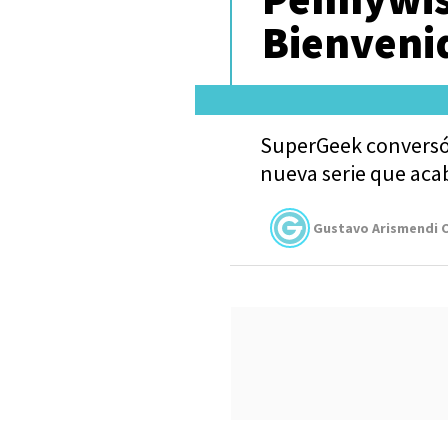
Bienveni
SuperGeek conversó 
nueva serie que aca
Gustavo Arismendi C