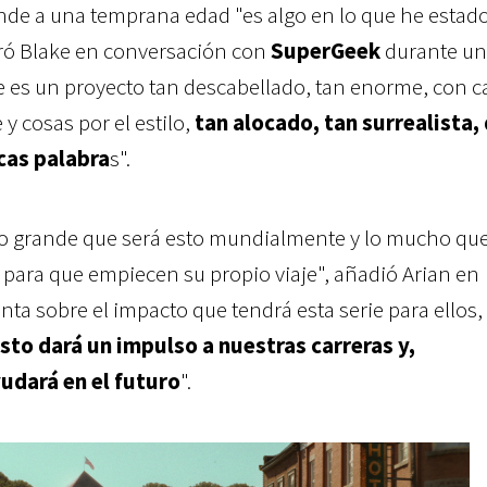
ande a una temprana edad "es algo en lo que he estad
ó Blake en conversación con
SuperGeek
durante un
e es un proyecto tan descabellado, tan enorme, con c
y cosas por el estilo,
tan alocado, tan surrealista,
ocas palabra
s".
lo grande que será esto mundialmente y lo mucho qu
s para que empiecen su propio viaje", añadió Arian en
ta sobre el impacto que tendrá esta serie para ellos,
sto dará un impulso a nuestras carreras y,
udará en el futuro
".