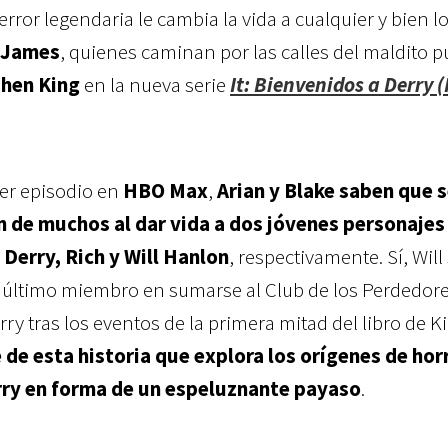
error legendaria le cambia la vida a cualquier y bien l
 James
, quienes caminan por las calles del maldito 
hen King
en la nueva serie
It: Bienvenidos a Derry (I
mer episodio en
HBO Max
,
Arian y Blake saben que 
n de muchos al dar vida a dos jóvenes personajes
 Derry, Rich y Will Hanlon
, respectivamente. Sí, Will 
l último miembro en sumarse al Club de los Perdedore
y tras los eventos de la primera mitad del libro de K
e de esta historia que explora los orígenes de hor
erry en forma de un espeluznante payaso
.