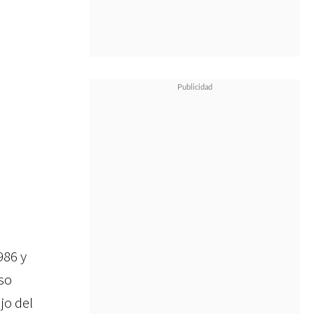
986 y
so
jo del