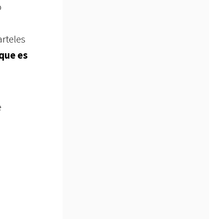
o
arteles
 que es
e