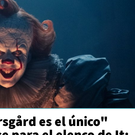
rsgård es el único"
 para el elenco de It: