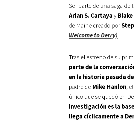
Ser parte de una saga de t
Arian S. Cartaya
y
Blake
de Maine creado por
Step
Welcome to Derry)
.
Tras el estreno de su pri
parte de la conversació
en la historia pasada de
padre de
Mike Hanlon
, e
único que se quedó en Derr
investigación es la bas
llega cíclicamente a D