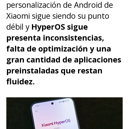
personalización de Android de
de la historia también
Xiaomi sigue siendo su punto
permite celebrar el lenguaje
débil y
HyperOS sigue
secuencial de los cómics,
presenta inconsistencias,
como viñetas en movimiento
.
falta de optimización y una
El cómic que cobra vida, porque
gran cantidad de aplicaciones
ahí fue donde todo comenzó.
preinstaladas que restan
De ahí que la estética sea
fluidez.
mucho más cercana a
Steve
Ditko
que a
John Romita
,
aunque hay influencias de este
último en varios personajes.