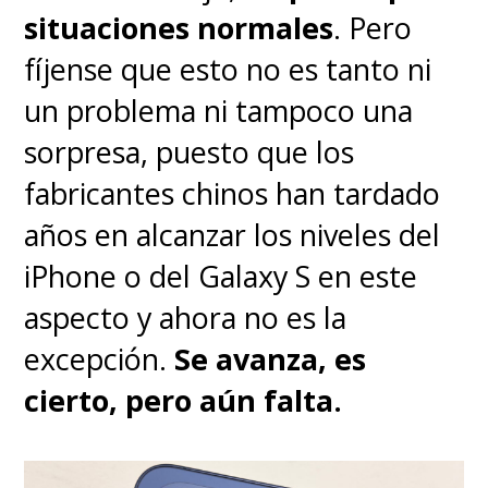
situaciones normales
. Pero
fíjense que esto no es tanto ni
un problema ni tampoco una
Tu amigo y vecino Spider-Man
sorpresa, puesto que los
ya está disponible en Disney+
fabricantes chinos han tardado
con sus primeros dos
años en alcanzar los niveles del
episodios
, teniendo nuevos
iPhone o del Galaxy S en este
capítulos cada miércoles en el
aspecto y ahora no es la
streaming.
excepción.
Se avanza, es
cierto, pero aún falta.