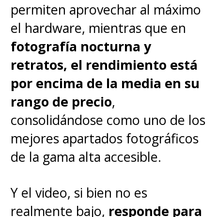
terrenales, reales y actuales, en
permiten aprovechar al máximo
una serie animada que resulta
el hardware, mientras que en
una bienvenida adición al legado
fotografía nocturna y
del trepamuros.
Con una sola
retratos, el rendimiento está
escena, logra entenderlo
por encima de la media en su
todo
.
rango de precio
,
consolidándose como uno de los
mejores apartados fotográficos
de la gama alta accesible.
Y el video, si bien no es
realmente bajo,
responde para