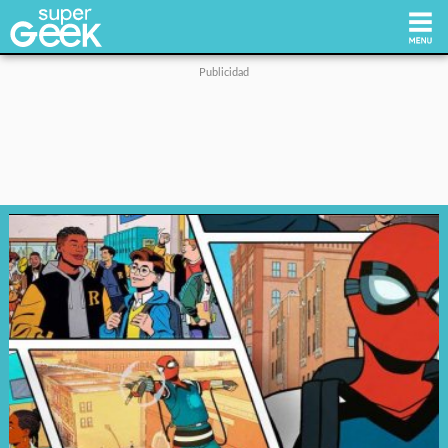
Inicio
Tecnología
Videojuegos
Reviews
Cultura Pop
Streaming
Síguenos: