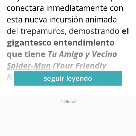
conectara inmediatamente con
esta nueva incursión animada
del trepamuros, demostrando
el
gigantesco entendimiento
que tiene
Tu Amigo y Vecino
Spider-Man
(Your Friendly
Neighborhood Spider-Man)
seguir leyendo
sobre lo que hace gigante a
su personaje titular
.
Es una escena que se da en los
primeros episodios de la serie