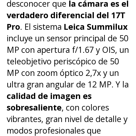
personaje marcado por la
desconocer que
la cámara es el
tragedia, es simplemente un
verdadero diferencial del 17T
buen vecino que busca hacer
Pro
. El sistema
Leica Summilux
el bien por todos los que le
incluye un sensor principal de 50
rodean, aunque el mundo no
MP con apertura f/1.67 y OIS, un
siempre valore a alguien
teleobjetivo periscópico de 50
bueno
.
MP con zoom óptico 2,7x y un
ultra gran angular de 12 MP. Y la
Ponerse la máscara para
calidad de imagen es
hacer una diferencia, aunque
sobresaliente
, con colores
el mundo no siempre lo pone
vibrantes, gran nivel de detalle y
fácil.
Buen corazón y problemas
modos profesionales que