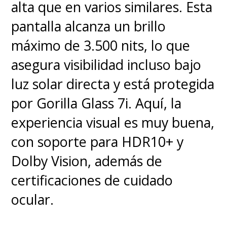
universo.
Ello permite más
alta que en varios similares. Esta
libertad y explorar personajes
pantalla alcanza un brillo
centrales de la mitología del
máximo de 3.500 nits, lo que
arácnido que habían estado
asegura visibilidad incluso bajo
muy ausentes, incluyendo
luz solar directa y está protegida
Norman Osborn y su hijo
por Gorilla Glass 7i. Aquí, la
Harry, quienes son
experiencia visual es muy buena,
reimaginados para esta
con soporte para HDR10+ y
visión
.
Dolby Vision, además de
certificaciones de cuidado
Incluso, vemos la incorporación
ocular.
de
Nico Minoru
de
Runaways