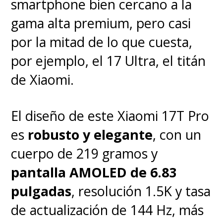
que necesitará su ayuda
.
smartphone bien cercano a la
gama alta premium, pero casi
Aunque es el mismo héroe
por la mitad de lo que cuesta,
que admiramos, la historia
por ejemplo, el 17 Ultra, el titán
toma rumbos diferentes para
de Xiaomi.
contar su historia
. Este no es
el Spidey de Tom Holland, ni es
El diseño de este Xiaomi 17T Pro
un
retcon
del personaje visto en
es
robusto y elegante
, con un
el Universo Cinematográfico de
cuerpo de 219 gramos y
Marvel (MCU, por sus siglas en
pantalla AMOLED de 6.83
inglés), sino que es una historia
pulgadas
, resolución 1.5K y tasa
que transcurre en otro
de actualización de 144 Hz, más