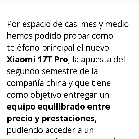
en su división
Marvel
Animation
aterriza al personaje
Por espacio de casi mes y medio
como
un héroe urbano de
hemos podido probar como
buen corazón, un verdadero
teléfono principal el nuevo
vecino amistoso, que no está
Xiaomi 17T Pro
, la apuesta del
preocupado de conceptos
segundo semestre de la
como multiversos o
compañía china y que tiene
invasiones extraterrestres.
como objetivo entregar un
Hay más problemas al tratar
equipo equilibrado entre
de evitar llegar tarde a clases
precio y prestaciones
,
porque siempre hay alguien
pudiendo acceder a un