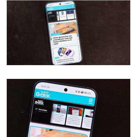
como la mejor amiga de Peter y
la aparición de
Amadeus Cho
,
además de
explorar
brillantemente a un
personaje menor como
Lonnie Lincoln con
insospechada importancia
.
Todos destinados a tener un rol
clave en el Universo Marvel,
pero con otra mirada. Mientras
personajes como
Doc Ock
apuestan por un estilo poco