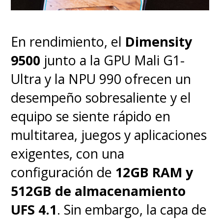
explorado, con un diseño de la
era de Erik Larsen que da gusto
En rendimiento, el
Dimensity
ver en animación.
9500
junto a la GPU Mali G1-
Ultra y la NPU 990 ofrecen un
desempeño sobresaliente y el
equipo se siente rápido en
multitarea, juegos y aplicaciones
exigentes, con una
configuración de
12GB RAM y
512GB de almacenamiento
UFS 4.1
. Sin embargo, la capa de
Esa libertad en el desarrollo