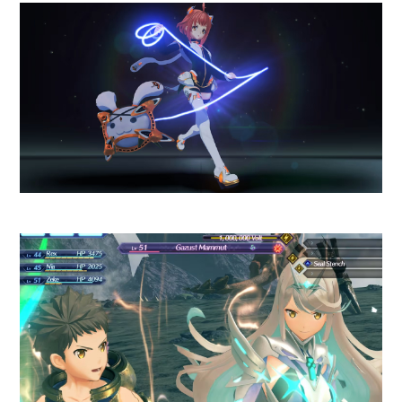
En cuanto al diseño, su
ligereza
y perfil delgado lo hacen
adecuado para quienes
buscan un reloj que no
interfiera en la rutina
diaria
ya que es cómodo para
entrenar, trabajar y dormir, lo
que lo convierte en un
dispositivo pensado para
acompañar al usuario en todo
momento. La simplicidad de su
propuesta se refleja también en