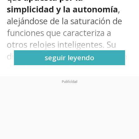
simplicidad y la autonomía
,
alejándose de la saturación de
funciones que caracteriza a
otros relojes inteligentes. Su
diseño ligero lo convierte en un
seguir leyendo
dispositivo
cómodo para uso
diario
, incluso durante la noche,
ya que prácticamente no se
siente al dormir con él. Esta
sencillez en la propuesta se
traduce en un consumo
energético más eficiente,