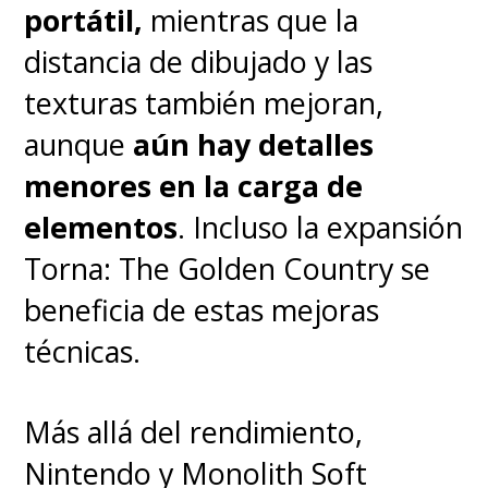
portátil,
mientras que la
compatibilidad universal
ya
distancia de dibujado y las
que el Moto Watch funciona con
texturas también mejoran,
cualquier dispositivo Android
aunque
aún hay detalles
y también con iOS
, lo que
menores en la carga de
asegura que no haya barreras de
elementos
. Incluso la expansión
entrada para quienes quieran
Torna: The Golden Country se
incorporarlo a su ecosistema
beneficia de estas mejoras
móvil.
técnicas.
En conclusión, el Moto Watch es
Más allá del rendimiento,
una excelente alternativa para
Nintendo y Monolith Soft
quienes valoran la autonomía, la