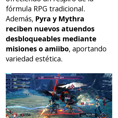
para quienes buscan un reloj
fórmula RPG tradicional.
que cumpla con lo esencial y lo
Además,
Pyra y Mythra
haga de manera confiable.
reciben nuevos atuendos
desbloqueables mediante
Ya está disponible en Chile a
misiones o amiibo
, aportando
un precio de $99.990 en la
variedad estética.
web oficial de la marca.