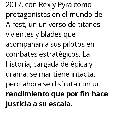
2017, con Rex y Pyra como
aplicaciones externas, el Moto
protagonistas en el mundo de
Watch logra mantener un
Alrest, un universo de titanes
consumo energético bajo, lo
vivientes y blades que
que lo convierte en una opción
acompañan a sus pilotos en
atractiva para quienes
no
combates estratégicos. La
quieren preocuparse por
historia, cargada de épica y
cargar el reloj cada
drama, se mantiene intacta,
día,
característica que lo
pero ahora se disfruta con un
diferencia de otros modelos más
rendimiento que por fin hace
completos, pero también más
justicia a su escala.
demandantes en batería.