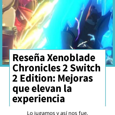
El reloj incorpora sensores de
Reseña Xenoblade
frecuencia cardíaca, oxígeno en
Chronicles 2 Switch
sangre (SpO2), análisis de sueño
2 Edition: Mejoras
con fases detalladas, medición
que elevan la
de estrés y seguimiento de
experiencia
actividad física y su GPS
integrado
ofrece precisión en
Lo jugamos y así nos fue.