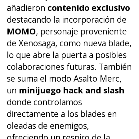
añadieron
contenido exclusivo
ligereza y el enfoque en salud y
destacando la incorporación de
deporte.
No es recomendable
MOMO
, personaje proveniente
para quienes esperan un
de Xenosaga, como nueva blade,
smartwatch con todas las
lo que abre la puerta a posibles
aplicaciones y funciones de
colaboraciones futuras. También
WearOS
,
pero sí para quienes
se suma el modo Asalto Merc,
prefieren un dispositivo
un
minijuego hack and slash
simple, práctico y pensado
donde controlamos
para acompañar el día a día
directamente a los blades en
con comodidad y eficiencia
.
oleadas de enemigos,
Es, en definitiva, una buena idea
ofreciendo un respiro de la