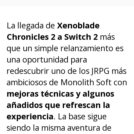
La llegada de
Xenoblade
Chronicles 2 a Switch 2
más
que un simple relanzamiento es
una oportunidad para
redescubrir uno de los JRPG más
ambiciosos de Monolith Soft con
mejoras técnicas y algunos
Otro aspecto destacable es la
añadidos que refrescan la
autonomía, que se ve reforzada
experiencia
. La base sigue
por la ausencia de funciones
siendo la misma aventura de
pesadas. Al no estar cargado de