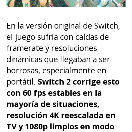
la estética, sobria y funcional, sin
elementos innecesarios.
En la versión original de Switch,
el juego sufría con caídas de
framerate y resoluciones
dinámicas que llegaban a ser
borrosas, especialmente en
portátil.
Switch 2 corrige esto
con 60 fps estables en la
mayoría de situaciones,
resolución 4K reescalada en
Un punto adicional que refuerza
TV y 1080p limpios en modo
su atractivo es la