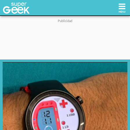
Inicio
Tecnología
Videojuegos
Reviews
Cultura Pop
Streaming
Síguenos: