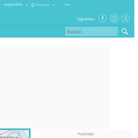
•
•
Síguenos: