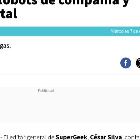
tal
Miércoles 7 de
gas.
.- El editor general de
SuperGeek
,
César Silva
, cont