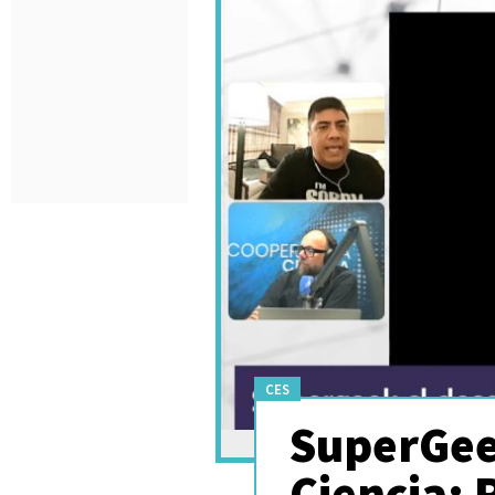
CES
SuperGee
Ciencia: