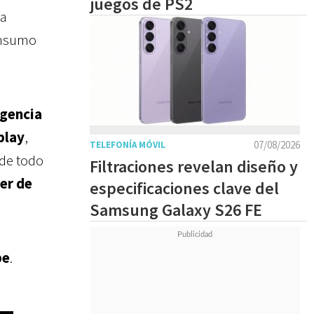
juegos de PS2
a
consumo
igencia
play
,
07/08/2026
TELEFONÍA MÓVIL
 de todo
Filtraciones revelan diseño y
er de
especificaciones clave del
Samsung Galaxy S26 FE
be
.