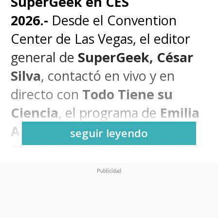
SuperGeek en CES
2026.-
Desde el Convention
Center de Las Vegas, el editor
general de
SuperGeek,
César
Silva
, contactó en vivo y en
directo con
Todo Tiene su
Ciencia
, el programa de
Emilia
Aguilar
en
Cooperativa
seguir leyendo
Ciencia
, para dar cuenta de las
novedades que trae
CES 2026.
Como
el único medio chileno