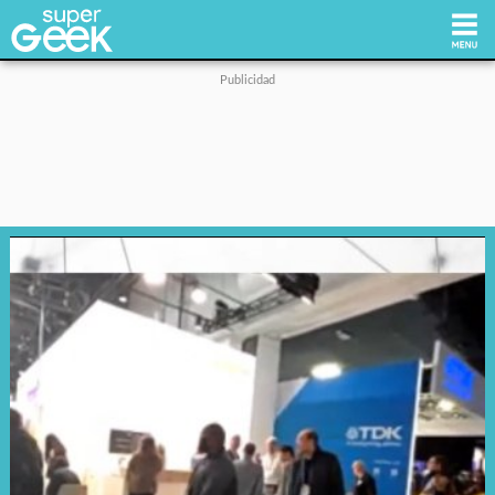
Inicio
Tecnología
Videojuegos
Reviews
Cultura Pop
Streaming
Síguenos: