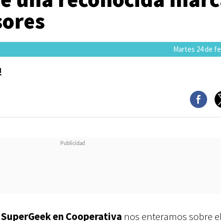
sores
Martes 24 de fe
!
e
SuperGeek en Cooperativa
nos enteramos sobre e