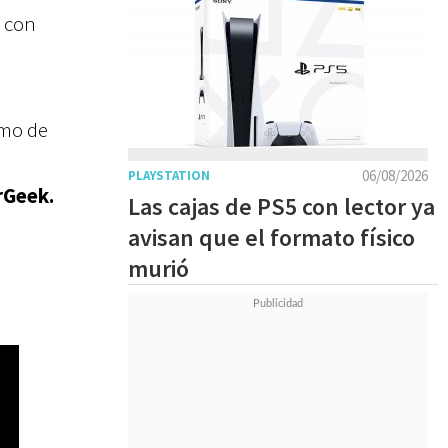
s con
umo de
06/08/2026
PLAYSTATION
rGeek.
Las cajas de PS5 con lector ya
avisan que el formato físico
murió