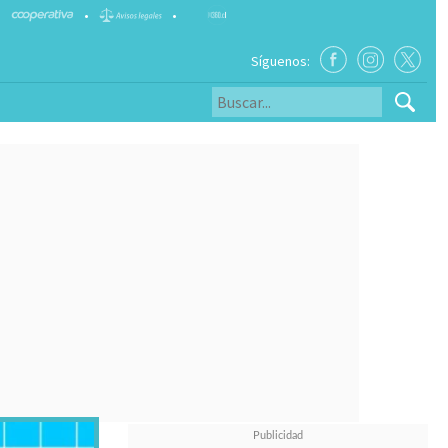
•
•
Síguenos: