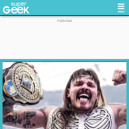
Inicio
Tecnología
Videojuegos
Reviews
Cultura Pop
Streaming
Síguenos: