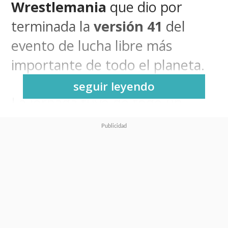
Wrestlemania
que dio por
terminada la
versión 41
del
evento de lucha libre más
importante de todo el planeta.
seguir leyendo
La jornada tuvo de todo un
poco y
para muchos la del
sábado fue la mejor noche de
las dos
, aunque igualmente
hubo algunos resultados que no
solo llamaron la atención sino
que le gustaron al público como