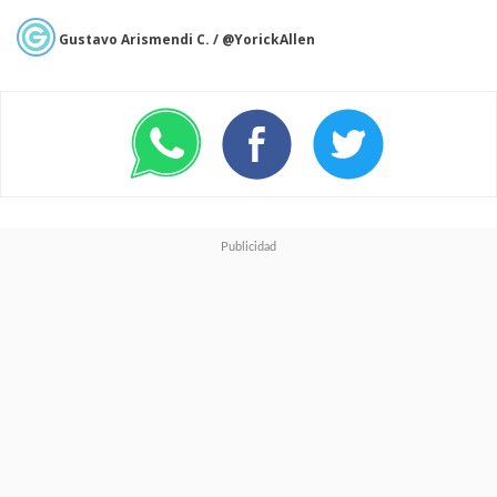
Gustavo Arismendi C. / @YorickAllen
Bron Breakker vs. Penta vs.
Finn Balor vs. Dominik
Mysterio Lucha Fatal de
Cuatro Esquinas por el
Campeonato Intercontinental
Contra todo pronóstico, Dirty
Dom hizo el conteo de tres a
Finn Bálor convirtiéndose así en
el nuevo Campeón
Intercontinental y de paso