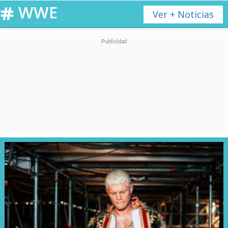
WWE
Ver + Noticias
Aquí están los resultados de
la segunda noche de
Wrestlemania 41:
Ivo Sky vs. Bianca Belair vs.
Rhea Ripley Triple Amenaza
por el Campeonato Mundial
Femenino
La japonesa mostró lo mejor de
su repertorio para retener el