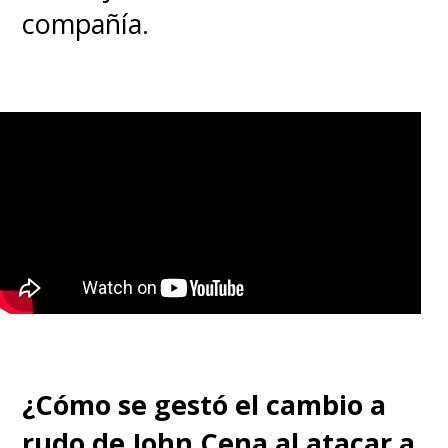
por el Campeonato
compañía.
Indiscutido de WWE
En una muy mala lucha, con
nada de emoción y giros
dramáticos
(aquí tienen la
nota)
, John Cena haciendo
trampa logró quedarse con el
máximo cinturón de la WWE por
vez 17.
¿Cómo se gestó el cambio a
rudo de John Cena al atacar a