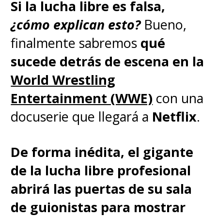
Si la lucha libre es falsa,
Logan Paul vs. AJ Styles
¿cómo explican esto?
Bueno,
finalmente sabremos
qué
En otra lucha de relleno y de
sucede detrás de escena en la
cero coma cero importancia,
World Wrestling
Logan Paul derrotó a AJ Styles,
Entertainment (WWE)
con una
seguro en algo que tenía
docuserie que llegará a
Netflix
.
firmado desde antes.
De forma inédita, el gigante
Liv Morgan y Raquel
de la lucha libre profesional
Rodriguez vs. Lyra Valkyria y
abrirá las puertas de su sala
Becky Lynch por el
de guionistas para mostrar