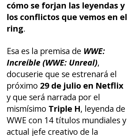
Campeonato Femenino en
cómo se forjan las leyendas y
Parejas
los conflictos que vemos en el
ring
.
Como suele suceder cada vez
que Becky Lynch retorna tras
Esa es la premisa de
WWE:
una ausencia, la irlandesa junto
Increíble (WWE: Unreal)
,
a Lyra Valkyria derrotaron a Liv y
docuserie que se estrenará el
Raquel y son las nuevas
próximo
29 de julio en Netflix
campeonas femeninas en
y que será narrada por el
pareja.
mismísimo
Triple H
, leyenda de
WWE con 14 títulos mundiales y
Cody Rhodes vs. John Cena
actual jefe creativo de la