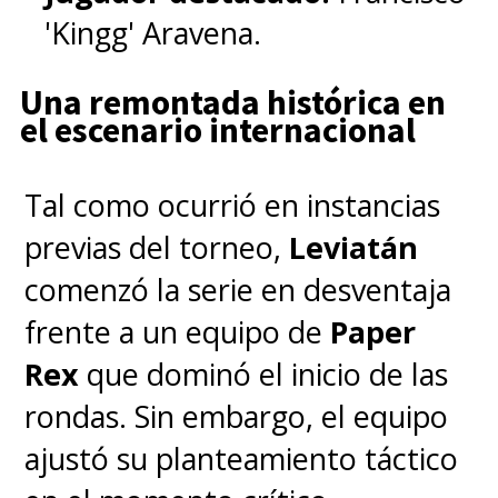
Llave Inferior y dos derrotas
'Kingg' Aravena.
causarán la eliminación.
Tanto
Una remontada histórica en
la final de la L
lave Inferior
el escenario internacional
como la Gran Final del 15 de
marzo se jugarán al mejor de
Tal como ocurrió en instancias
cinco mapas
.
previas del torneo,
Leviatán
comenzó la serie en desventaja
A realizarse entre
el 28 de
frente a un equipo de
Paper
febrero y el 15 de marzo
en el
Rex
que dominó el inicio de las
centro de eventos
Espacio
rondas. Sin embargo, el equipo
Riesco
, ubicado en Huechuraba,
ajustó su planteamiento táctico
el primer internacional de la