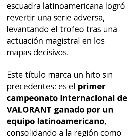
Playoffs
.
escuadra latinoamericana logró
revertir una serie adversa,
No todos los equipos comienzan
levantando el trofeo tras una
en el mismo lugar.
FURIA, All
actuación magistral en los
Gamers, BBL Esports y
mapas decisivos.
Nongshim RedForce
triunfaron
en el Stage 1 de sus ligas, así
Este título marca un hito sin
que no participarán en la
precedentes: es el
primer
primera ronda y
pasan
campeonato internacional de
directamente a Playoffs
.
VALORANT ganado por un
equipo latinoamericano
,
Los ocho equipos restantes
consolidando a la región como