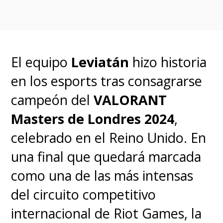
Ver esta publicación en Instagram
El equipo
Leviatán
hizo historia
en los esports tras consagrarse
campeón del
VALORANT
Masters de Londres 2024
,
Una publicación compartida por SuperGeek (@supergeekoficial)
celebrado en el Reino Unido. En
una final que quedará marcada
El formato de Masters Santiago
como una de las más intensas
se dividirá en dos fases:
la Fase
del circuito competitivo
de Sistema Suizo y la Fase de
internacional de Riot Games, la