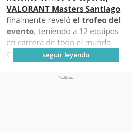
VALORANT Masters Santiago
finalmente reveló
el trofeo del
evento
, teniendo a 12 equipos
en carrera de todo el mundo
con la meta de levantarlo y
seguir leyendo
alcanzar la gloria.
Con un centro iluminado y
una combinación de colores
en la que predominan el
plateado y el verde, además
de los detalles en amarillo
,