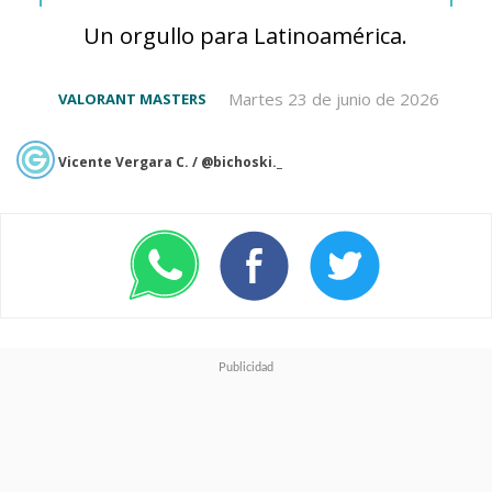
representantes.
Un orgullo para Latinoamérica.
Lamentablemente,
no hay
chilenos entre los jugadores
.
Martes 23 de junio de 2026
VALORANT MASTERS
VCT Americas
: FURIA | G2
Vicente Vergara C. / @bichoski._
Esports | NRG
VCT Pacific
: Nongshim
RedForce | T1 | Paper Rex
VCT EMEA
: BBL Esports
| Gentle Mates | Team Liquid