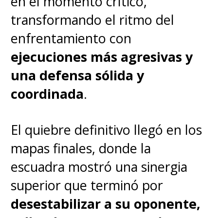
en el momento crítico,
Temporada 2026
transformando el ritmo del
del
VALORANT Champions
enfrentamiento con
Tour (VCT) ya agotó sus
ejecuciones más agresivas y
entradas para las partidas de
una defensa sólida y
su último fin de semana, con
coordinada
.
los tickets para la gran final
desapareciendo en cuestión
El quiebre definitivo llegó en los
de horas
.
mapas finales, donde la
escuadra mostró una sinergia
superior que terminó por
desestabilizar a su oponente,