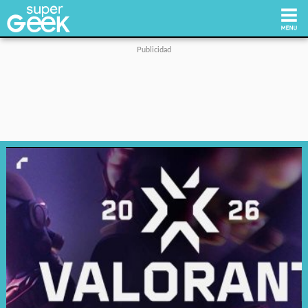
Inicio
Tecnología
Videojuegos
Reviews
Cultura Pop
Streaming
Síguenos: