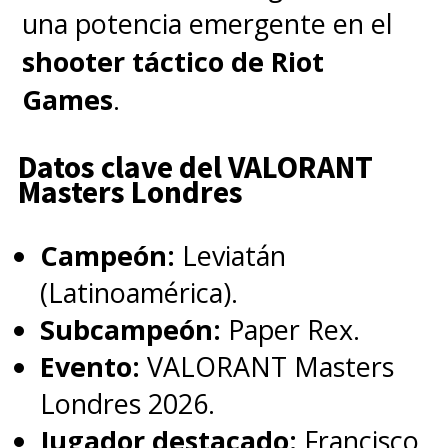
comienzan en la
Fase Suiza (28
una potencia emergente en el
de febrero al 5 de marzo)
, de
shooter táctico de Riot
la que solo saldrán cuatro
Games
.
equipos:
dos victorias para
avanzar, dos derrotas para la
Datos clave del VALORANT
Masters Londres
eliminación. Todas las series
son al mejor de tres.
Campeón:
Leviatán
(Latinoamérica).
Después comienzan
los Playoffs
Subcampeón:
Paper Rex.
(6 al 15 de marzo)
, una
Llave
Evento:
VALORANT Masters
de Eliminación Doble
en el que
Londres 2026.
una derrota implicará caer a la
Jugador destacado:
Francisco