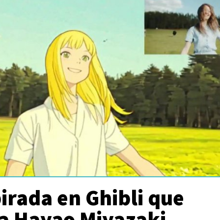
pirada en Ghibli que
ía Hayao Miyazaki