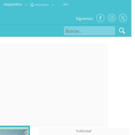
•
•
Síguenos: