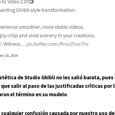
 to Video 2.0!🧐
chanting Ghibli-style transformation.
perience smoother, more stable videos.
oy crisp and vivid scenery in your creations.
nc: Witness…
pic.twitter.com/RmoZhxs7hs
ary 18, 2024
tética de Studio Ghibli no les salió barata, pues 
e salir al paso de las justificadas críticas por 
aron el término en su modelo
.
 cualquier confusión causada por nuestro uso de