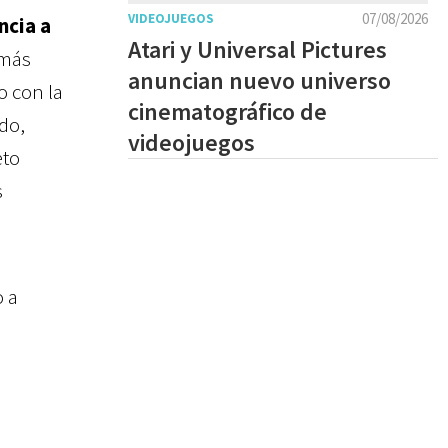
07/08/2026
VIDEOJUEGOS
ncia a
Atari y Universal Pictures
 más
anuncian nuevo universo
o con la
cinematográfico de
ndo,
videojuegos
eto
s
o a