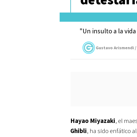
"Un insulto a la vid
Gustavo Arismendi /
Hayao Miyazaki
, el mae
Ghibli
, ha sido enfático a