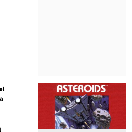
el
la
l