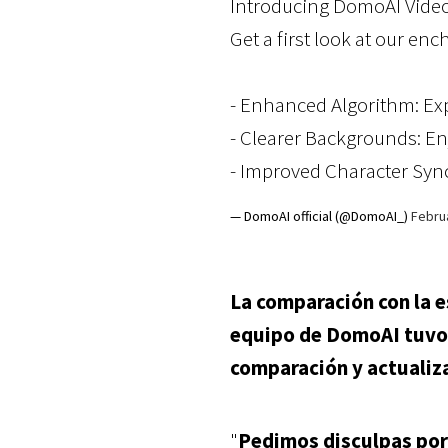
Introducing DomoAI Video
Get a first look at our en
- Enhanced Algorithm: Ex
- Clearer Backgrounds: Enj
- Improved Character Sy
— DomoAI official (@DomoAI_)
Febru
La comparación con la es
equipo de DomoAI tuvo qu
comparación y actualiz
"
Pedimos disculpas por