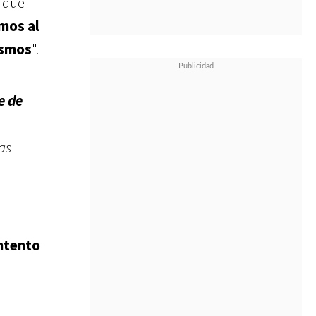
 que
mos al
ismos
".
e de
as
intento