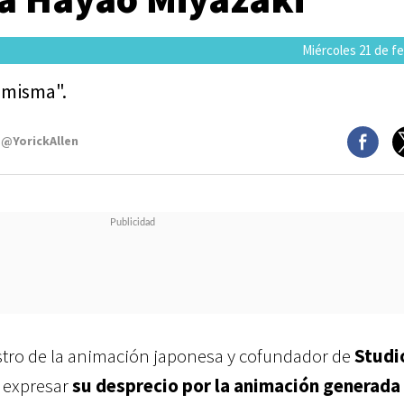
Miércoles 21 de f
a misma".
 @YorickAllen
stro de la animación japonesa y cofundador de
Studi
l expresar
su desprecio por la animación generada