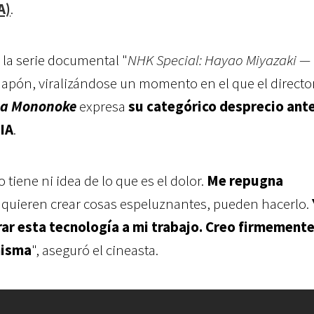
A)
.
 la serie documental "
NHK Special: Hayao Miyazaki —
Japón, viralizándose un momento en el que el directo
sa Mononoke
expresa
su categórico desprecio ant
 IA
.
 tiene ni idea de lo que es el dolor.
Me repugna
d quieren crear cosas espeluznantes, pueden hacerlo.
ar esta tecnología a mi trabajo. Creo firmement
misma
", aseguró el cineasta.