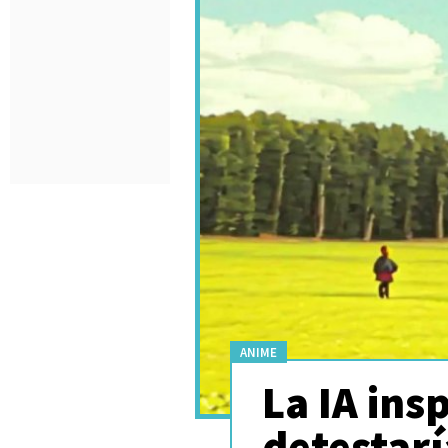
ANIME
La IA ins
detestar