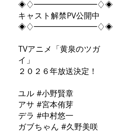
◈♢━━━━━━━━♢◈
キャスト解禁PV公開中
◈♢━━━━━━━━♢◈
TVアニメ「黄泉のツガ
イ」
２０２６年放送決定！
ユル
#小野賢章
アサ
#宮本侑芽
デラ
#中村悠一
ガブちゃん
#久野美咲