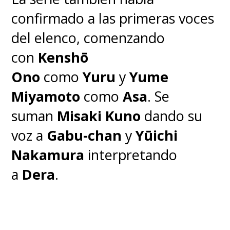
confirmado a las primeras voces
del elenco, comenzando
con
Kenshō
Ono
como
Yuru
y
Yume
Miyamoto
como
Asa
.
Se
suman
Misaki Kuno
dando su
voz a
Gabu-chan
y
Yūichi
Nakamura
interpretando
a
Dera
.