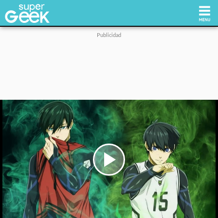
Inicio
Tecnología
Videojuegos
Reviews
Cultura Pop
Play
Video
Streaming
Síguenos: