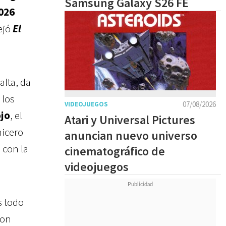
Samsung Galaxy S26 FE
2026
ejó
El
lta, da
 los
07/08/2026
VIDEOJUEGOS
jo
, el
Atari y Universal Pictures
hicero
anuncian nuevo universo
 con la
cinematográfico de
videojuegos
s todo
on