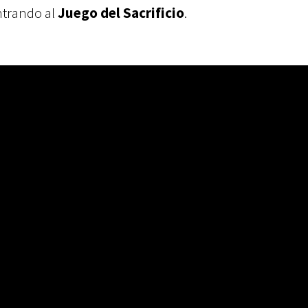
ntrando al
Juego del Sacrificio
.