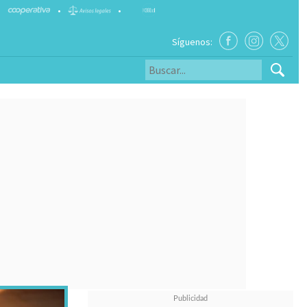
•
•
Síguenos: