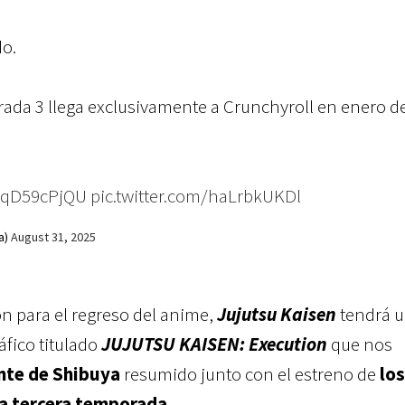
do.
a 3 llega exclusivamente a Crunchyroll en enero de
/EqD59cPjQU
pic.twitter.com/haLrbkUKDl
a)
August 31, 2025
 para el regreso del anime,
Jujutsu Kaisen
tendrá 
fico titulado
JUJUTSU KAISEN: Execution
que nos
nte de Shibuya
resumido junto con el estreno de
lo
la tercera temporada
.