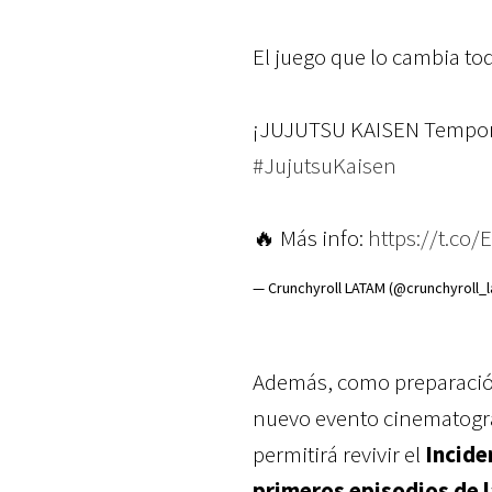
El juego que lo cambia to
¡JUJUTSU KAISEN Temporad
#JujutsuKaisen
🔥 Más info:
https://t.co
— Crunchyroll LATAM (@crunchyroll_l
Además, como preparación
nuevo evento cinematográ
permitirá revivir el
Incide
primeros episodios de 