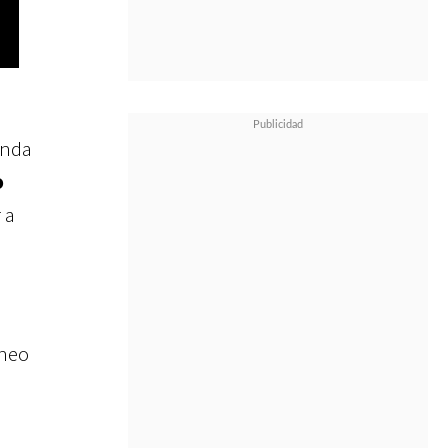
unda
o
 a
áneo