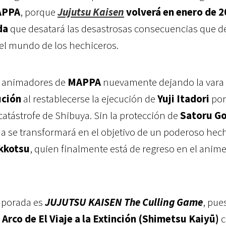
APPA
, porque
Jujutsu Kaisen
volverá en enero de 
da
que desatará las desastrosas consecuencias que d
el mundo de los hechiceros.
los animadores de
MAPPA
nuevamente dejando la vara a
ución
al restablecerse la ejecución de
Yuji Itadori
por
catástrofe de Shibuya. Sin la protección de
Satoru Go
a se transformará en el objetivo de un poderoso hec
kkotsu
, quien finalmente está de regreso en el anime
temporada es
JUJUTSU KAISEN The Culling Game
, pue
l
Arco de El Viaje a la Extinción (Shimetsu Kaiyū)
c